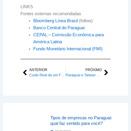
LINKS
Fontes externas recomendadas
Bloomberg Línea Brasil
(follow)
Banco Central do Paraguai
CEPAL – Comissão Econômica para
América Latina
Fundo Monetário Internacional (FMI)
ANTERIOR
PRÓXIMO
Anterior
Próxim
Custo Real de um Funcionário no Brasil vs Paraguai 2026
Paraguai e Taiwan anunciam maior centro de IA do mundo
Tipos de empresas no Paraguai:
qual faz sentido para você?