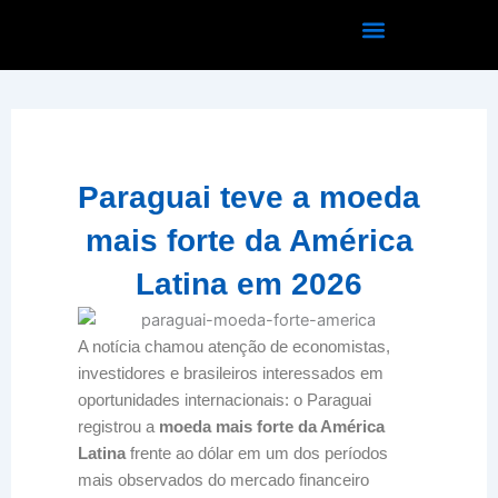
Ir
para
o
conteúdo
Paraguai teve a moeda
mais forte da América
Latina em 2026
A notícia chamou atenção de economistas,
investidores e brasileiros interessados em
oportunidades internacionais: o Paraguai
registrou a
moeda mais forte da América
Latina
frente ao dólar em um dos períodos
mais observados do mercado financeiro