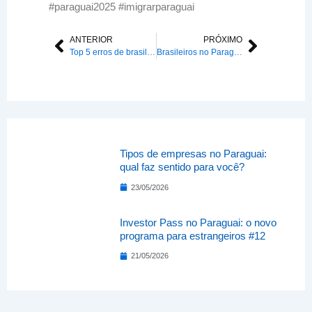
#paraguai2025 #imigrarparaguai
ANTERIOR
PRÓXIMO
Anterior
Próxim
Top 5 erros de brasileiros ao migrar para o Paraguai (e como evitar)
Brasileiros no Paraguai: Vantagens, Impostos e Oportunidades de Negócio #01
Tipos de empresas no Paraguai:
qual faz sentido para você?
23/05/2026
Investor Pass no Paraguai: o novo
programa para estrangeiros #12
21/05/2026