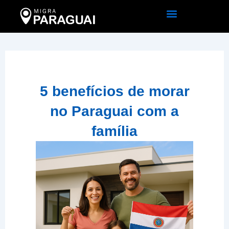
Ir
para
o
conteúdo
5 benefícios de morar
no Paraguai com a
família