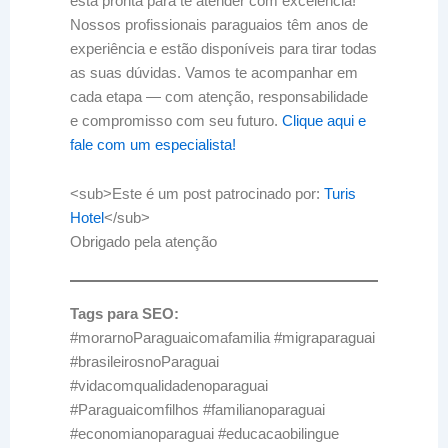
está pronta para te atender com excelência!
Nossos profissionais paraguaios têm anos de
experiência e estão disponíveis para tirar todas
as suas dúvidas. Vamos te acompanhar em
cada etapa — com atenção, responsabilidade
e compromisso com seu futuro.
Clique aqui e
fale com um especialista!
<sub>Este é um post patrocinado por:
Turis
Hotel
</sub>
Obrigado pela atenção
Tags para SEO:
#morarnoParaguaicomafamilia #migraparaguai
#brasileirosnoParaguai
#vidacomqualidadenoparaguai
#Paraguaicomfilhos #familianoparaguai
#economianoparaguai #educacaobilingue