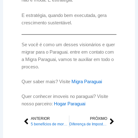
não é moda. É estratégia.
E estratégia, quando bem executada, gera
crescimento sustentável.
Se você é como um desses visionários e quer
migrar para o Paraguai. entre em contato com
a Migra Paraguai, vamos te auxiliar em todo o
proceso.
Quer saber mais? Visite
Migra Paraguai
Quer conhecer imoveis no paraguai? Visite
nosso parceiro:
Hogar Paraguai
ANTERIOR
PRÓXIMO
Anterior
Próxim
5 benefícios de morar no Paraguai com a família
Diferença de Impostos Brasil Paraguai Empresas: O Guia Essencial 2026