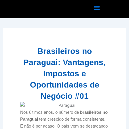
Ir
para
o
conteúdo
Brasileiros no
Paraguai: Vantagens,
Impostos e
Oportunidades de
Negócio #01
Nos últimos anos, o número de
brasileiros no
Paraguai
tem crescido de forma consistente.
E não é por acaso. O país vem se destacando