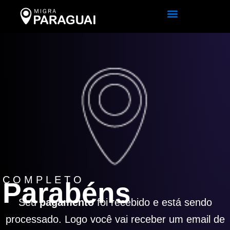
Ir
para
o
conteúdo
COMPLETO
Parabéns
Seu
pagamento
foi recebido e está sendo
processado. Logo você vai receber um email de