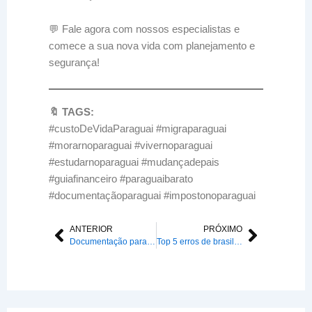
💬 Fale agora com nossos especialistas e
comece a sua nova vida com planejamento e
segurança!
🔖 TAGS:
#custoDeVidaParaguai #migraparaguai
#morarnoparaguai #vivernoparaguai
#estudarnoparaguai #mudançadepais
#guiafinanceiro #paraguaibarato
#documentaçãoparaguai #impostonoparaguai
ANTERIOR
PRÓXIMO
Anterior
Próxim
Documentação para estudar no Paraguai: checklist atualizado 2025
Top 5 erros de brasileiros ao migrar para o Paraguai (e como evitar)