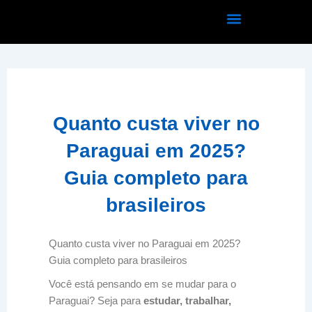
Ir
para
o
conteúdo
Quanto custa viver no
Paraguai em 2025?
Guia completo para
brasileiros
Quanto custa viver no Paraguai em 2025?
Guia completo para brasileiros
Você está pensando em se mudar para o
Paraguai? Seja para
estudar, trabalhar,