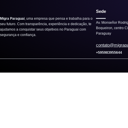
Sede
Migra Paraguai
, uma empresa que pensa e trabalha para o
Av. Monseñor Rodri
seu futuro. Com transparência, experiência e dedicação, te
Boqueiron, centro C
ajudamos a conquistar seus objetivos no Paraguai com
Paraguay
segurança e confiança.
contato@migrap
+595983955644
Consulte agora por whatsapp
Nome