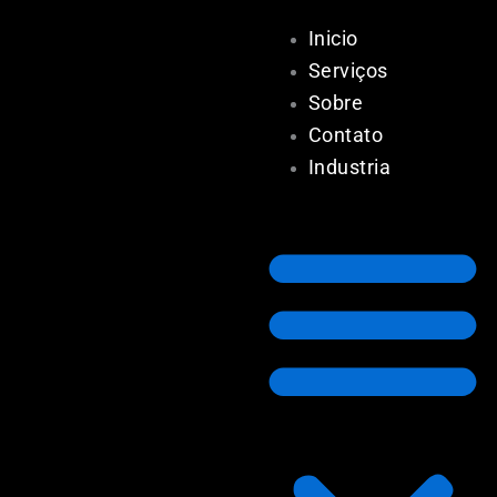
Ir
Inicio
para
o
Serviços
conteúdo
Sobre
Contato
Industria