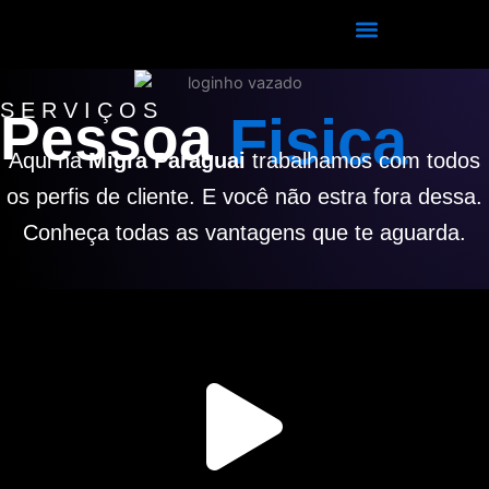
Ir
para
o
conteúdo
SERVIÇOS
Pessoa
Fisica
Aqui na
Migra Paraguai
trabalhamos com todos
os perfis de cliente. E você não estra fora dessa.
Conheça todas as vantagens que te aguarda.
Play
Vide