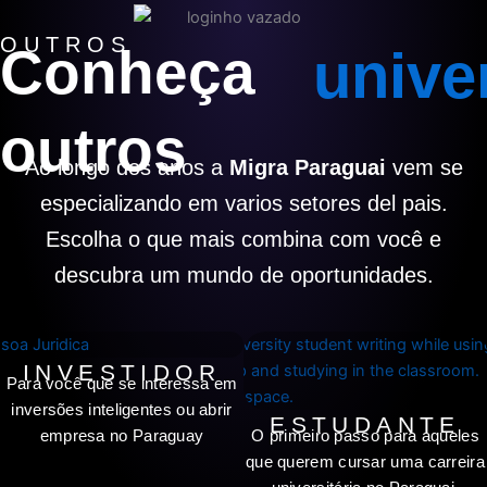
OUTROS
Conheça
unive
outros
Ao longo dos anos a
Migra Paraguai
vem se
especializando em varios setores del pais.
Escolha o que mais combina com você e
descubra um mundo de oportunidades.
INVESTIDOR
Para você que se interessa em
inversões inteligentes ou abrir
ESTUDANTE
empresa no Paraguay
O primeiro passo para aqueles
que querem cursar uma carreira