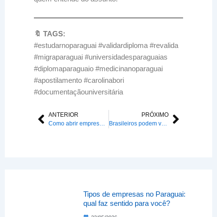
🔖 TAGS:
#estudarnoparaguai #validardiploma #revalida
#migraparaguai #universidadesparaguaias
#diplomaparaguaio #medicinanoparaguai
#apostilamento #carolinabori
#documentaçãouniversitária
ANTERIOR
PRÓXIMO
Anterior
Próxim
Como abrir empresa no Paraguai sendo brasileiro: guia prático e atualizado
Brasileiros podem votar ou comprar imóvel no Paraguai? Descubra agora!
Tipos de empresas no Paraguai:
qual faz sentido para você?