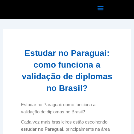
Ir
para
o
conteúdo
Estudar no Paraguai:
como funciona a
validação de diplomas
no Brasil?
Estudar no Paraguai: como funciona a
validação de diplomas no Brasil?
Cada vez mais brasileiros estão escolhendo
estudar no Paraguai
, principalmente na área